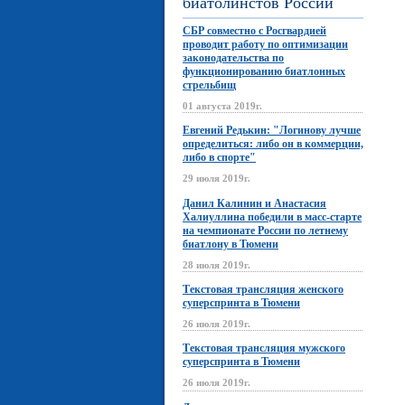
биатолинстов России
СБР совместно с Росгвардией
проводит работу по оптимизации
законодательства по
функционированию биатлонных
стрельбищ
01 августа 2019г.
Евгений Редькин: "Логинову лучше
определиться: либо он в коммерции,
либо в спорте"
29 июля 2019г.
Данил Калинин и Анастасия
Халиуллина победили в масс-старте
на чемпионате России по летнему
биатлону в Тюмени
28 июля 2019г.
Текстовая трансляция женского
суперспринта в Тюмени
26 июля 2019г.
Текстовая трансляция мужского
суперспринта в Тюмени
26 июля 2019г.