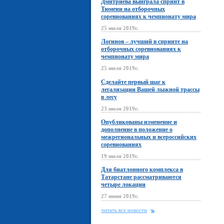
Дмитриева выиграла спринт в
Тюмени на отборочных
соревнованиях к чемпионату мира
25 июля 2019г.
Логинов – лучший в спринте на
отборочных соревнованиях к
чемпионату мира
25 июля 2019г.
Сделайте первый шаг к
легализации Вашей лыжной трассы
в лесу
23 июля 2019г.
Опубликованы изменение и
дополнение в положение о
межрегиональных и всероссийских
соревнованиях
19 июля 2019г.
Для биатлонного комплекса в
Татарстане рассматриваются
четыре локации
27 июня 2019г.
читать все новости